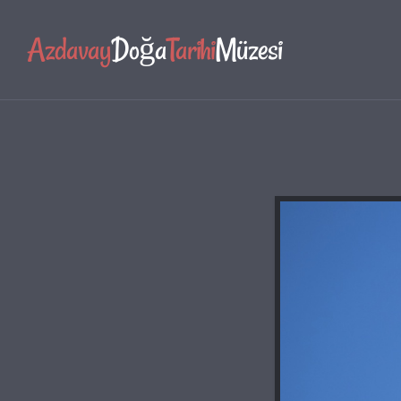
Azdavay
Doğa
Tarihi
Müzesi